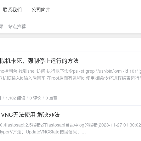
联系我们
公司简介
果
站点推荐
ox虚拟机卡死，强制停止运行的方法
制台 找到shell访问 执行以下命令ps -ef|grep "/usr/bin/kvm -id 101"|g
是虚拟机ID输入id输入后回车 在root后面有进程id 使用kill命令将进程结束运
供参考，数据安全请及时做好备份数据，本方法相当于直接拔掉电源，可能
快照后或者备份后进行操作。
日
1,102 阅读
0 评论
0 点赞
PI VNC无法使用 解决办法
0.4fastosapi:2.5报错z在fastosapi目录中log的报错[2023-11-27 01:30:
perV方法：UpdateVNCState错误信息：
ection.TargetInvocationException: 调用的目标发生了异常。 --->