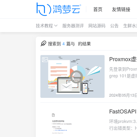
首页
友情链接
技术教程
服务器测评
网站源码
公告
生鲜水
搜索到
4
篇与
的结果
Proxm
2024-05-13
先登录到Proxmx控
grep 101
机 本方法仅
数据安全建议
2024年05月13
FastOSA
2023-11-27
环境prokvm:3.
行出错类型：Hy
System.Refl