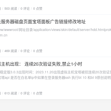
lidOperationException: 无法启动计算机“.”上的服务 FastOSAPIVNC。 --->
日
503 阅读
0 评论
0 点赞
onentModel.Win32Exception: 由于登录失败而无法启动服务。 --- 内部异常堆栈
 在
etting.HyperV.UpdateVNCState(Hashtable Parameter) --- 内部异常堆栈跟踪
m：云服务器磁盘页面宝塔面板广告链接修改地址
wwroot/网址目录/application/views/skin/default/server/hdd.htmlp
nature sig, Boolean constructor) 在
m.cn
tion.RuntimeMethodInfo.UnsafeInvokeInternal(Object obj, Object[] par
Info.Invoke(Object obj,
nvokeAttr, Binder binder, Object[] parameters, CultureInfo culture) 在
日
469 阅读
0 评论
0 点赞
tion.MethodBase.Invoke(Object obj, Object[] parameters)在
ervice.Helper.WebAPI.AsynExecute()使用快捷键：Win+R 打开运行输入
虚拟主机出现： 连续20次验证失败,禁止1小时
sc并打开 账户策略 - 密码策略 - 双击密码最长使用期限改成 - 0 - 确定使用快
行输入services.msc找到FastOSAPIVNC服务名称 启用即可解决prokv
稳定版3.0.3出现时间：2023.11.20出现虚拟主机宝塔被控连续20次验证
cn付费解决3127688315
塔api 是否在白名单ip中如果在登录服务器ssh 执行bt 10 和bt 9原创说
题如需搬运请带上我司网址
日
613 阅读
0 评论
0 点赞