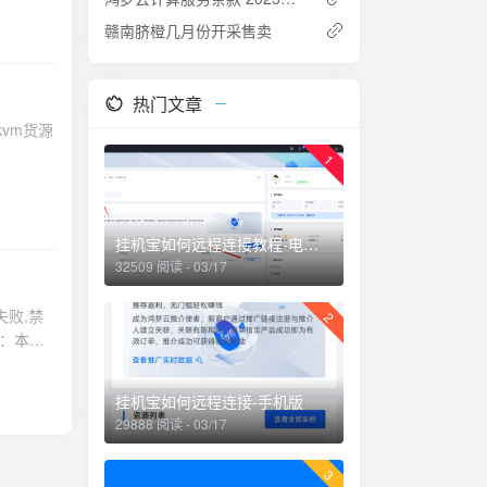
赣南脐橙几月份开采售卖
热门文章
rokvm货源
ameters,
1
挂机宝如何远程连接教程-电脑版
32509 阅读 - 03/17
捷键：
m资源站：
失败,禁
2
明：本人
挂机宝如何远程连接-手机版
29888 阅读 - 03/17
3