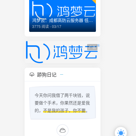
鸿梦云：成都高防云服务器 低至99元/月 企业经营
3775 阅读 - 03/17
广告
舔狗日记
今天你问我借了两千块钱，说
要做个手术，你果然还是爱我
的，
不是我的孩子，你不要
。