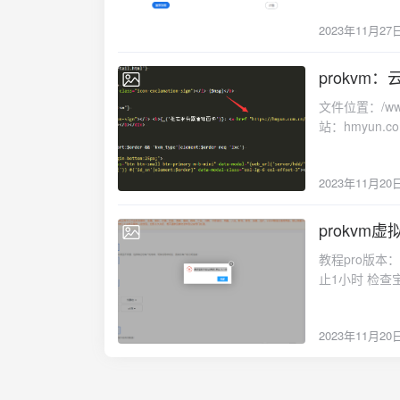
System.Inva
2023年11月27
System.Comp
跟踪的结尾 --- 在 System.ServiceProcess.ServiceController.Start(String[] args)
FastOSAPICore.S
prokv
2023-11-20
的结尾 --- 在 System.RuntimeMethodHandle.InvokeMethod(Object target, Object[]
文件位置：/www/w
arguments, Sig
站：hmyun.co
System.Reflec
Object[] arguments) 在 System.Reflection.RuntimeMethod
BindingFlags i
2023年11月20
System.Reflec
FastOSAPIS
prokvm
secpol.m
2023-11-20
Win+R 打开运
教程pro版本：
hmyun.com.
止1小时 检查宝
亲自遇到的问
2023年11月20