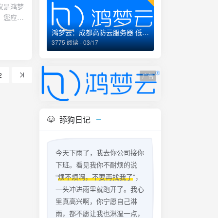
责任限制10.1 您理解并同意，在使用鸿梦云计算服务的过程中可能会遇到以下情况使服务发生中断。出现下述情况时，鸿梦云计算应及时与相关单位配合进行修复，但是由此给您造成的损失鸿梦云计算将予以免责。10.1.1 不可抗力，包括但不限于自然灾害、政府行为、法律法规颁布调整、罢工（任一方内部劳资纠纷除外）、动乱等不能预见、不能避免并不能克服的客观情况。10.1.2 基础运营商原因，包括但不限于电信部门技术调整、电信/电力线路被他人破坏、电信/电力部门对电信网络/电力资源进行安装、改造、维护。10.1.3 网络安全事故，如计算机病毒、木马或其他恶意程序、黑客攻击的破坏。10.1.4 您通过非鸿梦云计算授权的方式使用鸿梦云计算服务，您操作不当或您的电脑软件、系统、硬件和通信线路出现故障。10.1.5 其他非鸿梦云计算过错、鸿梦云计算无法控制或合理预见的情形。10.2 因不可抗力、基础运营商原因、网络安全事故或其他超出当事人可合理掌控范围的事件，造成本协议迟延履行或任何一方违约，双方均无需承担违约责任。但是，受影响一方应尽可能及时通知另一方。如前述事件妨碍协议履行达30天以上的，任一方可提前15天书面通知对方终止协议。因本条款终止协议的，任何一方均无须承担违约责任。10.3 您理解并同意，鸿梦云计算的服务是按照现有技术和条件所能达到的现状提供的。鸿梦云计算将尽最大努力确保服务的连贯性和安全性，但鸿梦云计算不能保证其所提供的服务毫无瑕疵，因此，即使鸿梦云计算提供的服务存在瑕疵，但若上述瑕疵是当时行业技术水平所无法避免的，其将不视为鸿梦云计算违约，鸿梦云计算也无需承担任何责任，双方应友好协作共同解决问题。10.4 于任何情形下，任一方均不对另一方之任何间接的、偶然的、特殊的或惩罚性的损害和损失（如利润损失、机会损失、向第三方支付的费用、声誉/商誉损失或损害等）承担责任，无论基于合同、保证、侵权或任何其他责任理论，不论任一方是否知道或应当知道上述损失或损害的可
鸿梦云：成都高防云服务器 低至99元/月 企业经营
3775 阅读 - 03/17
2
广告
舔狗日记
今天下雨了，我去你公司接你
下班。看见我你不耐烦的说
“
烦不烦啊，不要再找我了
”，
一头冲进雨里就跑开了。我心
里真高兴啊，你宁愿自己淋
雨，都不愿让我也淋湿一点，