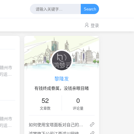
Search
登录
人信息无需事先征得您的授权同意:1.与国家安全、国防安全有关的；2.与公共安全、公共卫生、重大公共利益有关的；3.与犯罪侦查、起诉、审判和判决执行等司法或行政执法有关的；4.出于维护您或其他个人的生命、财产等重大合法权益但又很难得到本人同意的；5.您自行向社会公众公开的个人信息；6.从合法公开披露的信息中收集个人信息的，如合法的新闻报道、政府信息公开等渠道。请知悉，根据适用的法律，若我们对个人信息采取技术措施和其他必要措施进行处理，使得数据接收方无法重新识别特定个人且不能复原，则此类处理后数据的共享、转让、公开披露无需另行向您通知并征得您的同意。七、我们如何保护您的个人信息1.我们已采取符合业界标准、合理可行的安全防护措施保护您的信息，防止个人信息遭到未经授权访问、公开披露、使用、修改、损坏或丢失。例如，在您的浏览器与服务器之间交换数据时受 SSL 协议加密保护;我们同时对鸿梦系列产品/服务网站提供 HTTPS 协议安全浏览方式;我们会使用加密技术提高个人信息的安全性;我们会使用受信赖的保护机制防止个人信息遭到恶意攻击;我们会部署访问控制机制，尽力确保只有授权人员才可访问个人信息;以及我们会举办安全和隐私保护培训课程，加强员工对于保护个人信息重要性的认识。2.我们有行业先进的以数据为核心、围绕数据生命周期进行的数据安全管理体系，从组织建设、制度设计、人员管理、产品技术等方面多维度提升整个系统的安全性。目前，我们的重要信息系统已经通过网络安全等级保护的三级以上测评。3.互联网并非绝对安全的环境，使用鸿梦系列产品/服务时，我们强烈建议您不要使用非鸿梦推荐的通信方式发送您的信息。您可以通
黎隆发
有钱终成眷属，没钱亲眼目睹
52
0
文章数
评论量
人信息无需事先征得您的授权同意:1.与国家安全、国防安全有关的；2.与公共安全、公共卫生、重大公共利益有关的；3.与犯罪侦查、起诉、审判和判决执行等司法或行政执法有关的；4.出于维护您或其他个人的生命、财产等重大合法权益但又很难得到本人同意的；5.您自行向社会公众公开的个人信息；6.从合法公开披露的信息中收集个人信息的，如合法的新闻报道、政府信息公开等渠道。请知悉，根据适用的法律，若我们对个人信息采取技术措施和其他必要措施进行处理，使得数据接收方无法重新识别特定个人且不能复原，则此类处理后数据的共享、转让、公开披露无需另行向您通知并征得您的同意。七、我们如何保护您的个人信息1.我们已采取符合业界标准、合理可行的安全防护措施保护您的信息，防止个人信息遭到未经授权访问、公开披露、使用、修改、损坏或丢失。例如，在您的浏览器与服务器之间交换数据时受 SSL 协议加密保护;我们同时对鸿梦系列产品/服务网站提供 HTTPS 协议安全浏览方式;我们会使用加密技术提高个人信息的安全性;我们会使用受信赖的保护机制防止个人信息遭到恶意攻击;我们会部署访问控制机制，尽力确保只有授权人员才可访问个人信息;以及我们会举办安全和隐私保护培训课程，加强员工对于保护个人信息重要性的认识。2.我们有行业先进的以数据为核心、围绕数据生命周期进行的数据安全管理体系，从组织建设、制度设计、人员管理、产品技术等方面多维度提升整个系统的安全性。目前，我们的重要信息系统已经通过网络安全等级保护的三级以上测评。3.互联网并非绝对安全的环境，使用鸿梦系列产品/服务时，我们强烈建议您不要使用非鸿梦推荐的通信方式发送您的信息。您可以通
如何使用宝塔面板对自己的网站进行数据备份！
鸿梦旗下公司江西鸿川网络科技有限公司已取得电信增值业务许可