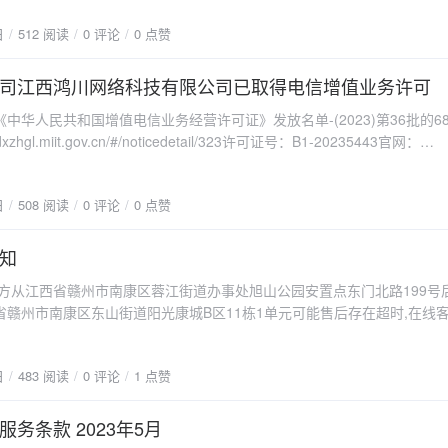
日
512 阅读
0 评论
0 点赞
司江西鸿川网络科技有限公司已取得电信增值业务许可
中华人民共和国增值电信业务经营许可证》发放名单-(2023)第36批的6
dxzhgl.miit.gov.cn/#/noticedetail/323许可证号：B1-20235443官网：
n
日
508 阅读
0 评论
0 点赞
知
方从江西省赣州市南康区蓉江街道办事处旭山公园安置点东门北路199号后
省赣州市南康区东山街道阳光康城B区11栋1单元可能售后存在超时,在线客
谅解
日
483 阅读
0 评论
1 点赞
务条款 2023年5月