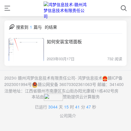
搜索到
1
篇与
的结果
如何安装宝塔面板
2023年03月17日
732 阅读
2023© 赣州鸿梦信息技术有限责任公司-
鸿梦信息技术
赣ICP备
2023001994号
赣公网安备 36070302361063号
邮编：341400
注册地址：江西省赣州市南康区东山街办阳光康城11栋402号房
本站由
赞助提供云计算服务
已运行
3044
天
15
时
41
分
47
秒
公司简介