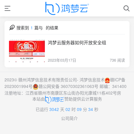
搜索到
1
篇与
的结果
鸿梦云服务器如何开放安全组
2023年03月17日
736 阅读
2023© 赣州鸿梦信息技术有限责任公司-
鸿梦信息技术
赣ICP备
2023001994号
赣公网安备 36070302361063号
邮编：341400
注册地址：江西省赣州市南康区东山街办阳光康城11栋402号房
本站由
赞助提供云计算服务
已运行
3042
天
02
时
09
分
34
秒
公司简介